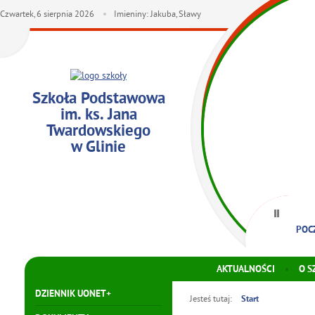
Czwartek,
6
sierpnia
2026
Imieniny: Jakuba, Sławy
Szkoła Podstawowa
im. ks. Jana
Twardowskiego
w Glinie
POC
AKTUALNOŚCI
O S
DZIENNIK UONET+
Jesteś tutaj:
Start