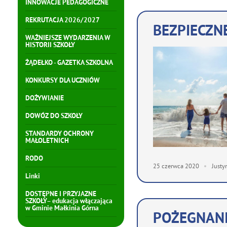
INNOWACJE PEDAGOGICZNE
REKRUTACJA 2026/2027
BEZPIECZN
WAŻNIEJSZE WYDARZENIA W
HISTORII SZKOŁY
ŻĄDEŁKO - GAZETKA SZKOLNA
KONKURSY DLA UCZNIÓW
DOŻYWIANIE
DOWÓZ DO SZKOŁY
STANDARDY OCHRONY
MAŁOLETNICH
RODO
25
czerwca
2020
Justy
Linki
DOSTĘPNE I PRZYJAZNE
SZKOŁY– edukacja włączająca
w Gminie Małkinia Górna
POŻEGNAN