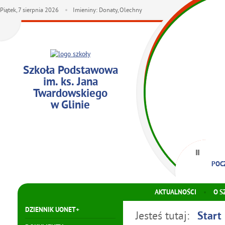
Piątek,
7
sierpnia
2026
Imieniny: Donaty, Olechny
Szkoła Podstawowa
im. ks. Jana
Twardowskiego
w Glinie
POC
KON
AKTUALNOŚCI
O S
DZIENNIK UONET+
Jesteś tutaj:
Start