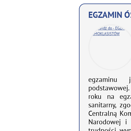
EGZAMIN 
egzaminu j
podstawowej.
roku na egz
sanitarny, z
Centralną Kom
Narodowej i 
trudności wyn