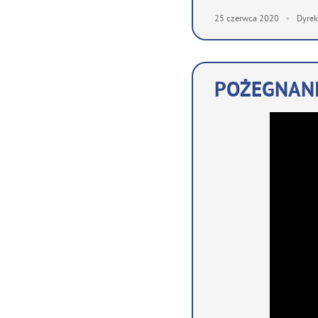
25
czerwca
2020
Dyrek
POŻEGNANI