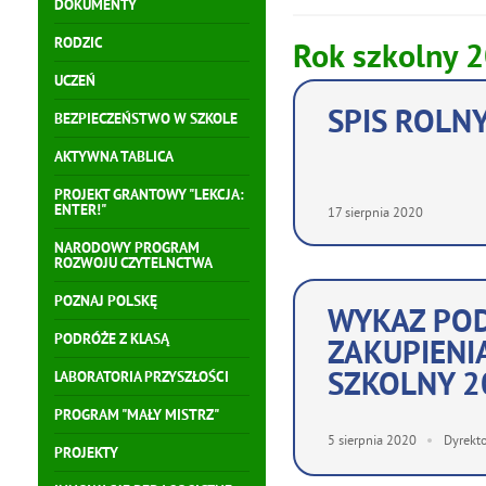
DOKUMENTY
RODZIC
Rok szkolny 
UCZEŃ
SPIS ROLN
BEZPIECZEŃSTWO W SZKOLE
AKTYWNA TABLICA
PROJEKT GRANTOWY "LEKCJA:
ENTER!"
17
sierpnia
2020
NARODOWY PROGRAM
ROZWOJU CZYTELNCTWA
POZNAJ POLSKĘ
WYKAZ POD
PODRÓŻE Z KLASĄ
ZAKUPIENI
SZKOLNY 2
LABORATORIA PRZYSZŁOŚCI
PROGRAM "MAŁY MISTRZ"
5
sierpnia
2020
Dyrekt
PROJEKTY