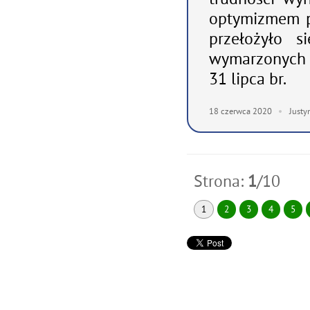
optymizmem p
przełożyło 
wymarzonych 
31 lipca br.
18
czerwca
2020
Justy
Strona:
1
/10
1
2
3
4
5