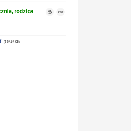
cznia, rodzica
f
(589.19 KB)