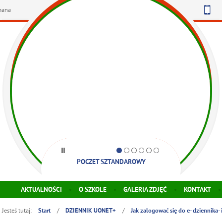
omana
1
2
3
4
5
6
POCZET SZTANDAROWY
AKTUALNOŚCI
O SZKOLE
GALERIA ZDJĘĆ
KONTAKT
Jesteś tutaj:
/
/
Start
DZIENNIK UONET+
Jak zalogować się do e- dziennika- i